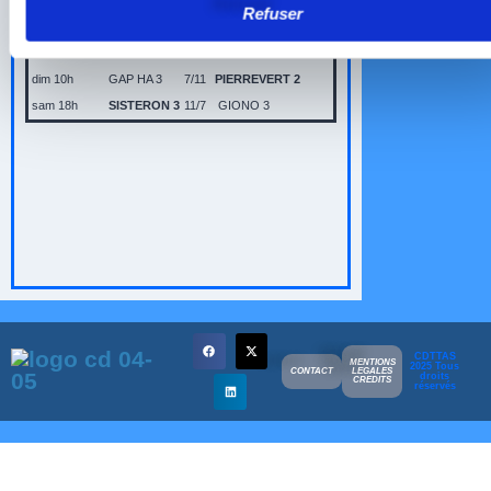
Refuser
sam 14h30
UBAYE 1
6/12
GAP HA 2
sam 16h
EMBRUN 2
12/6
SISTERON 2
dim 10h
GAP HA 3
7/11
PIERREVERT 2
sam 18h
SISTERON 3
11/7
GIONO 3
CDTTAS
MENTIONS
2025 Tous
CONTACT
LEGALES
droits
CREDITS
réservés