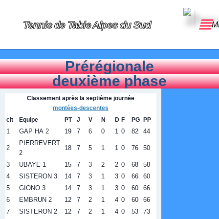
Tennis de Table Alpes du Sud
M
Prérégionale
deuxième phase
Classement après la septième journée
montées-descentes
clt
Equipe
PT
J
V
N
D
F
PG
PP
1
GAP HA 2
19
7
6
0
1
0
82
44
PIERREVERT
2
18
7
5
1
1
0
76
50
2
3
UBAYE 1
15
7
3
2
2
0
68
58
4
SISTERON 3
14
7
3
1
3
0
66
60
5
GIONO 3
14
7
3
1
3
0
60
66
6
EMBRUN 2
12
7
2
1
4
0
60
66
7
SISTERON 2
12
7
2
1
4
0
53
73