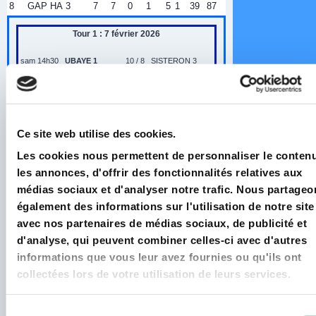
8
GAP HA 3
7
7
0
1
5
1
39
87
Tour 1 : 7 février 2026
sam 14h30
UBAYE 1
10 / 8
SISTERON 3
dim 10h
GAP HA 2
14 /4
EMBRUN 2
dim 10h
SISTERON 2
9/9
GAP HA 3
dim 10h
PIERREVERT 2
14 /4
GIONO 3
Tour 2 : 7 mars 2026
Ce site web utilise des cookies.
Les cookies nous permettent de personnaliser le contenu
sam 16h
EMBRUN 2
8/10
UBAYE 1
les annonces, d'offrir des fonctionnalités relatives aux
dim 10h
GAP HA 3
5 /13
GAP HA 2
médias sociaux et d'analyser notre trafic. Nous partageo
dim 10h
GIONO 3
11/7
SISTERON 2
également des informations sur l'utilisation de notre site
sam 18h
SISTERON 3
8/10
PIERREVERT 2
avec nos partenaires de médias sociaux, de publicité et
Tour 3 : 21 mars 2026
d'analyse, qui peuvent combiner celles-ci avec d'autres
informations que vous leur avez fournies ou qu'ils ont
sam 14h30
UBAYE 1
18 / F
GAP HA 3
collectées lors de votre utilisation de leurs services.
dim 10h
GAP HA 2
13/5
GIONO 3
dim 10h
SISTERON 2
11 / 7
PIERREVERT 2
sam 18h
SISTERON 3
9 / 9
EMBRUN 2
Sélection